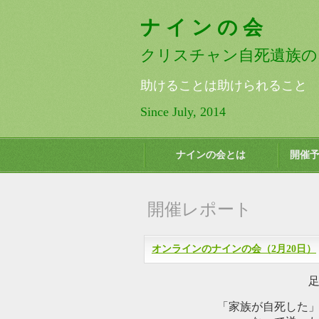
ナ イ ン の 会
クリスチャン自死遺族の
助けることは助けられること Help yo
Since July, 2014
ナインの会とは
開催
開催レポート
オンラインのナインの会（2月20日）
「家族が自死した