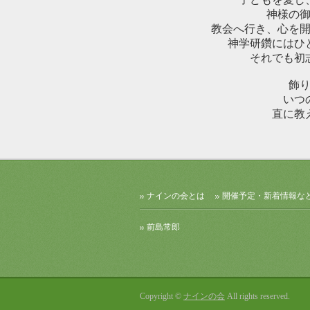
神様の
教会へ行き、心を開
神学研鑽にはひ
それでも初
飾
いつ
直に教
ナインの会とは
開催予定・新着情報な
前島常郎
Copyright ©
ナインの会
All rights reserved.