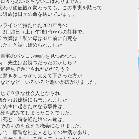
た日々を思い返さない日はありません。
わり価値観が変わっても、この事実を黙って
つ遺族は日々の命を紡いでいます。
ラインで持たれた2021年冬の
」2月20日（土）午後1時からの礼拝で、
立牧師は「私の母は33年前に自死を
した」と話し始められました。
自宅のパソコン画面を見つめつつ、
時、先生はお幾つだったのかしら？
お気持ちで過ごされたのだろう？
と驚きをしっかり支えて下さった方が
」などなど、いろいろと想いが広がりました。
じて立派な社会人となられ、
築かれお嬢様にも恵まれました。
な先生に起きた次なる事件は、
自死を試みてしまったことでした。
自死と、時を経た娘の未遂は、
方そのものを変える機会になりました。
て、順調な社会人としての生活があり、
、幸せな暮らしを送っていた人生から、