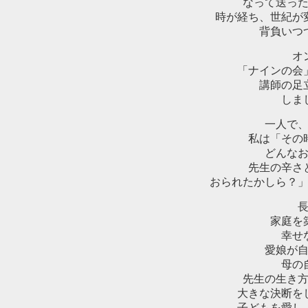
なって送っ
時が経ち、世紀が変
背負いつ
オン
「ナインの会
講師の足
しま
一人で、
私は「その
どんな
先生の辛さ
おられたかしら？
長
家庭を
幸せ
愛娘が
母の
先生の生き
大きな決断をし
子どもを愛し